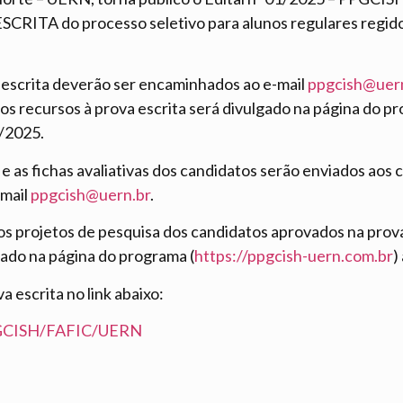
TA do processo seletivo para alunos regulares regido p
a escrita deverão ser encaminhados ao e-mail
ppgcish@uer
s recursos à prova escrita será divulgado na página do pr
2/2025.
e as fichas avaliativas dos candidatos serão enviados aos 
-mail
ppgcish@uern.br
.
dos projetos de pesquisa dos candidatos aprovados na prov
gado na página do programa (
https://ppgcish-uern.com.br
)
a escrita no link abaixo:
PGCISH/FAFIC/UERN