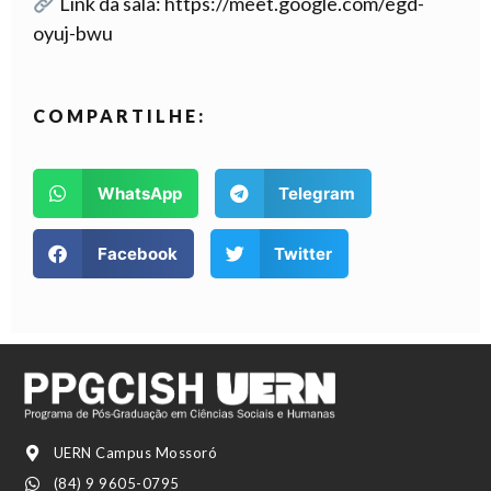
Link da sala: https://meet.google.com/egd-
oyuj-bwu
COMPARTILHE:
WhatsApp
Telegram
Facebook
Twitter
UERN Campus Mossoró
(84) 9 9605-0795