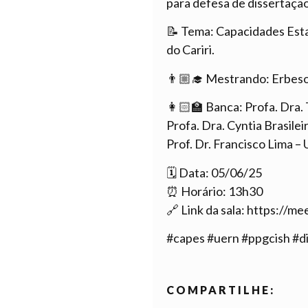
para defesa de dissertação
📝 Tema: Capacidades Esta
do Cariri.
👨🏼‍🎓 Mestrando: Erbes
👩🏻‍🏫 Banca: Profa. Dra
Profa. Dra. Cyntia Brasile
Prof. Dr. Francisco Lima –
🗓 Data: 05/06/25
⏰ Horário: 13h30
🔗 Link da sala: https://
#capes #uern #ppgcish #d
COMPARTILHE: