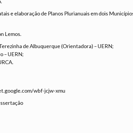
.
tais e elaboração de Planos Plurianuais em dois Município
on Lemos.
. Terezinha de Albuquerque (Orientadora) – UERN;
iro – UERN;
 URCA.
meet.google.com/wbf-jcjw-xmu
issertação