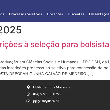
os
Processos Seletivos
Docentes
Discentes
Dissertaçõe
 2025
ições à seleção para bolsist
raduação em Ciências Sociais e Humanas – PPGCISH, da U
das inscrições processo ao seletivo para concessão de b
OSTA DEBORAH CUNHA GALVÃO DE MEDEIRO […]
UERN Campus Mossoró
(84) 9 9605-0795
ppgcish@uern.br